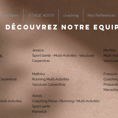
ifs enfants
STAGE ADOS
coaching
Nos References
Découvrez notre equi
Jessica
Myrtille
té
Sport Santé - Multi-Activités - Vaucluse
Multi-Act
Carpentras
Vaucluse
Mathieu
François
 Carpentras
Running Multi-Activités
Coaching
Vaucluse Carpentras
Préparat
Marseill
Alexis
ulti-Activités
Coaching Perso /Running/ Multi-Activités
Sport santé
Marseille