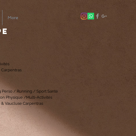
More
pe
ivités
 Carpentras
 Perso / Running / Sport Santé
ion Physique /
Multi-Activités
e & Vaucluse Carpentras