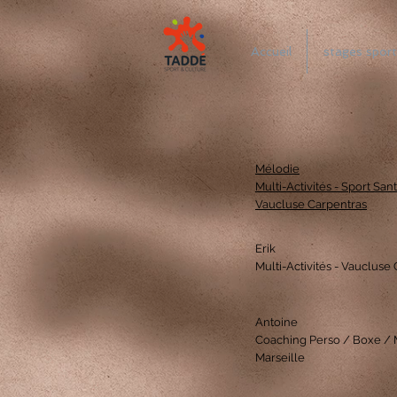
Accueil
stages sport
Mélodie
Multi-Activités - Sport San
Vaucluse Carpentras
Erik
Multi-Activités - Vaucluse
Antoine
Coaching Perso / Boxe / M
Marseille